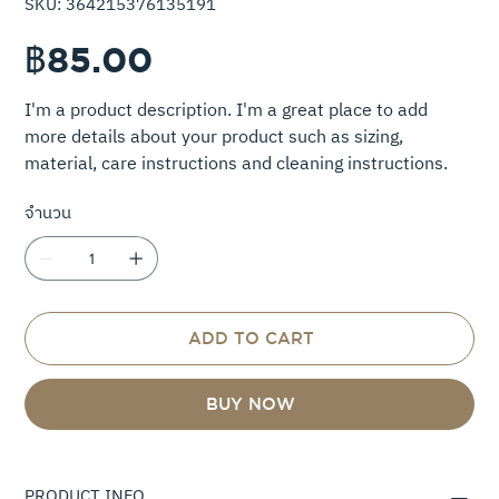
SKU:
364215376135191
364215376135191
ราคา
฿85.00
I'm a product description. I'm a great place to add
more details about your product such as sizing,
material, care instructions and cleaning instructions.
จำนวน
ADD TO CART
BUY NOW
PRODUCT INFO