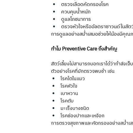
ตรวจเลือดคัดกรองโรค
ควบคุมน้ำหนัก
ดูแลโภชนาการ
ตรวจหัวใจหรืออัลตราซาวนด์ในสัตว์เล
การดูแลอย่างสม่ำเสมอช่วยให้น้องมีคุณภา
ทำไม Preventive Care ถึงสำคัญ
สัตว์เลี้ยงไม่สามารถบอกเราได้ว่ากำลังเจ็
ตัวอย่างโรคที่มักตรวจพบช้า เช่น
โรคไตในแมว
โรคหัวใจ
เบาหวาน
โรคตับ
มะเร็งบางชนิด
โรคช่องปากและเหงือก
การตรวจสุขภาพและคัดกรองอย่างสม่ำเสมอ 