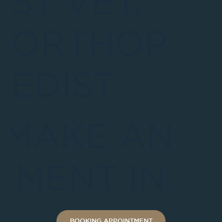
ST VET,
ORTHOP
EDIST
 MAKE AN
TMENT IN A
BOOKING APPOINTMENT