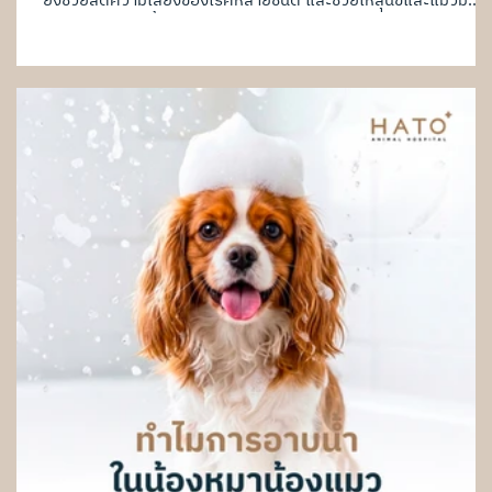
ยังช่วยลดความเสี่ยงของโรคหลายชนิด และช่วยให้สุนัขและแมวมี
คุณภาพชีวิตที่ดีขึ้นในระยะยาว ปัจจุบัน สัตวแพทย์ส่วนใหญ่มักแนะนำ
ให้ทำหมันในช่วงอายุที่เหมาะสม เพื่อช่วยป้องกันปัญหาสุขภาพและ
พฤติกรรมบางอย่างที่อาจเกิดขึ้นตามมา ทำหมันสัตว์เลี้ยง คืออะไร
การทำหมัน คือการผ่าตัดเอาอวัยวะสืบพันธุ์ออก เพื่อป้องกันการตั้ง
ท้อง และลดผลของฮอร์โมนเพศในร่างกาย สุนัขและแมวตัวเมีย จะ
ผ่าตัดนำรังไข่และมดลูกออก สุนัขและแมวตัวผู้ จะ